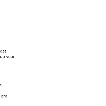
 dat
 op voor
t
t
t om