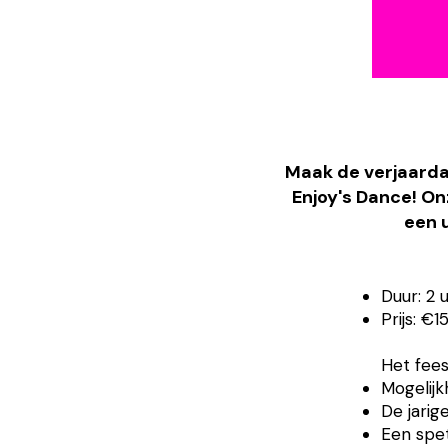
Maak de verjaardag
Enjoy's Dance! Onz
een u
Duur: 2 u
Prijs: €
Het feest
Mogelij
De jarig
Een spe