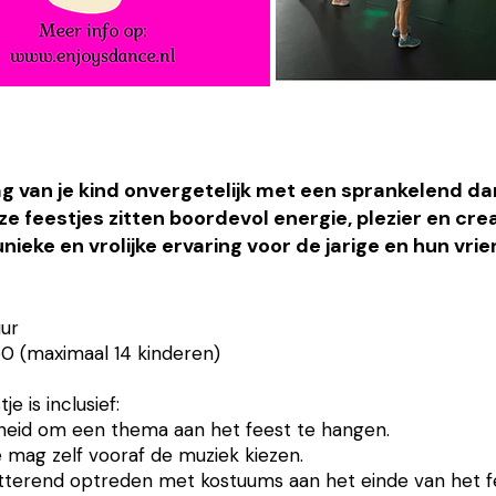
 van je kind onvergetelijk met een sprankelend dan
e feestjes zitten boordevol energie, plezier en crea
nieke en vrolijke ervaring voor de jarige en hun vri
ur​
150 (maximaal 14 kinderen)
je is inclusief:
kheid om een thema aan het feest te hangen.
e mag zelf vooraf de muziek kiezen.
tterend optreden met kostuums aan het einde van het f