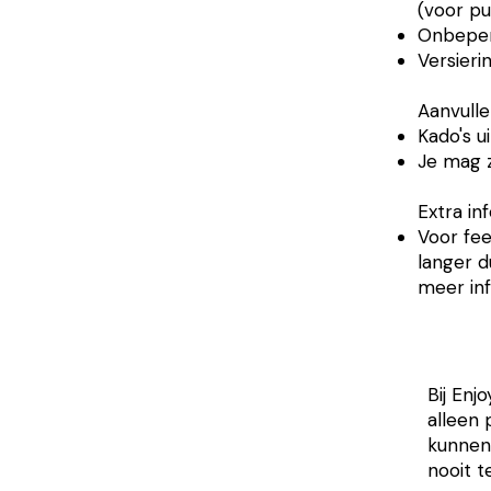
(voor pu
Onbeperk
Versieri
Aanvulle
Kado's u
Je mag 
​​​​Extra 
Voor fee
langer d
meer inf
Bij Enj
alleen 
kunnen
nooit t