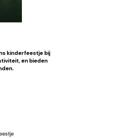
s kinderfeestje bij
tiviteit, en bieden
enden.
eestje