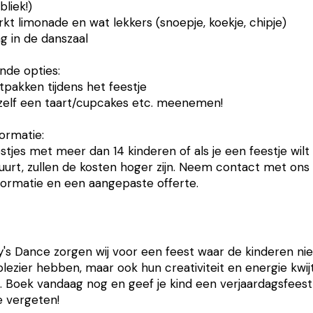
bliek!)
t limonade en wat lekkers (snoepje, koekje, chipje)
ng in de danszaal
nde opties:
itpakken tijdens het feestje
zelf een taart/cupcakes etc. meenemen!
informatie:
stjes met meer dan 14 kinderen of als je een feestje wilt
uurt, zullen de kosten hoger zijn. Neem contact met ons
ormatie en een aangepaste offerte.
oy's Dance zorgen wij voor een feest waar de kinderen nie
plezier hebben, maar ook hun creativiteit en energie kwij
. Boek vandaag nog en geef je kind een verjaardagsfees
e vergeten!